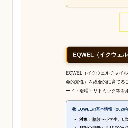
EQWEL（イクウェ
EQWEL（イクウェルチャイ
会的知性）を総合的に育てる
ード・暗唱・リトミック等を
📚 EQWELの基本情報（202
対象：
胎教〜小学生。0
月謝の目安：
月15,00