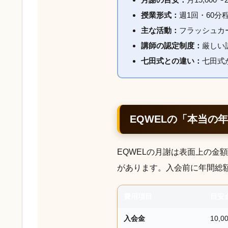
授業形式：
週1回・60
主な活動：
フラッシュカ
講師の認定制度：
厳しい
七田式との違い：
七田式
EQWELの「本当の
EQWELの月謝は表面上の金
があります。入会前に年間総
費用項目
目安
入会金
10,