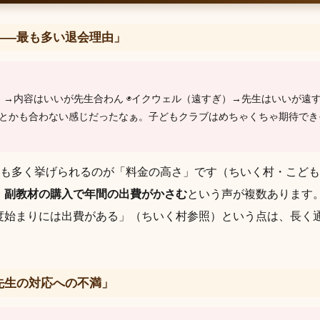
——最も多い退会理由」
）
）→内容はいいが先生合わん ◉イクウェル（遠すぎ）→先生はいいが遠
とかも合わない感じだったなぁ。子どもクラブはめちゃくちゃ期待できそ
て最も多く挙げられるのが「料金の高さ」です（ちいく村・こど
・副教材の購入で年間の出費がかさむ
という声が複数あります
度始まりには出費がある」（ちいく村参照）という点は、長く
先生の対応への不満」