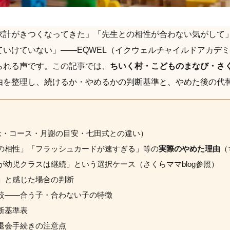
家計がきつくなってきた」「先生との相性が合わない気がして
ていけていない」——EQWEL（イクウェルチャイルドアカデ
られる声です。この記事では、
ちいく村・こどものまなび・さくらマ
由を整理し、続けるか・やめるかの判断基準と、やめた後の代
理念・コース・月謝の目安・七田式との違い）
の相性」「フラッシュカードが速すぎる」等の
実際のやめた理由
（
幼児クラスは継続」という選択ケース（さくらママblog参照）
」と感じた場合の判断
較——合う子・合わない子の特徴
断基準表
退会手続きの注意点