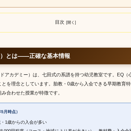
目次
ル）とは——正確な基本情報
ルドアカデミー）は、七田式の系譜を持つ幼児教室です。EQ（心
ことを理念としています。胎教・0歳から入会できる早期教育
組み合わせた授業が特徴です。
6年5月時点）
歳・1歳からの入会が多い
0〜28,000円程度（コース・地域により差が大きい）。教材費・入会金