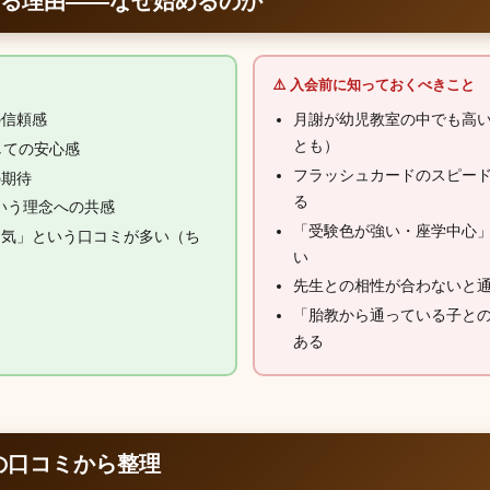
じる理由——なぜ始めるのか
⚠️ 入会前に知っておくべきこと
の信頼感
月謝が幼児教室の中でも高い
とも）
しての安心感
フラッシュカードのスピー
の期待
る
いう理念への共感
「受験色が強い・座学中心
囲気」という口コミが多い（ち
い
先生との相性が合わないと
「胎教から通っている子と
ある
の口コミから整理