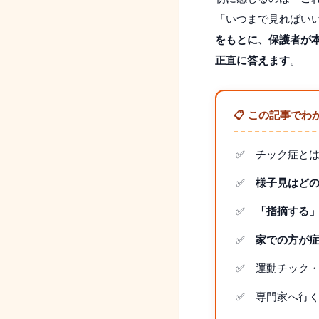
「いつまで見ればい
をもとに、保護者が
正直に答えます
。
📋 この記事でわ
チック症と
様子見はどの
「指摘する
家での方が
運動チック
専門家へ行く