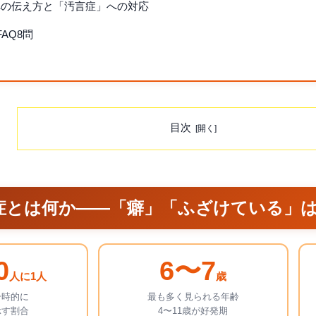
への伝え方と「汚言症」への対応
AQ8問
目次
ク症とは何か——「癖」「ふざけている」
0
6〜7
人に1人
歳
一時的に
最も多く見られる年齢
示す割合
4〜11歳が好発期