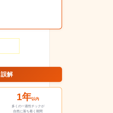
は誤解
1年
以内
多くの一過性チックが
自然に落ち着く期間