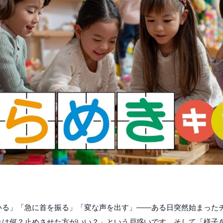
いる」「急に首を振る」「変な声を出す」——ある日突然始まった
れは何？止めさせた方がいい？」という戸惑いです。そして「様子