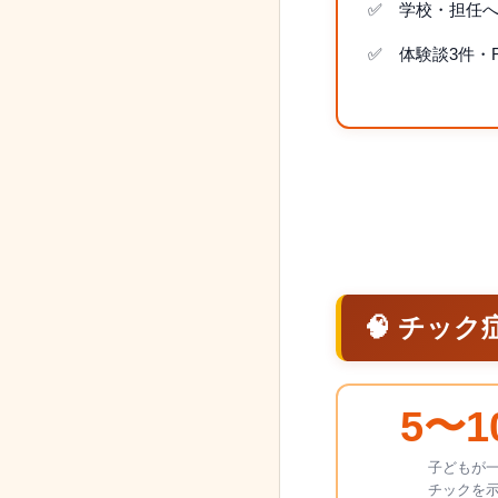
学校・担任
体験談3件・F
🧠 チッ
5〜1
子どもが
チックを