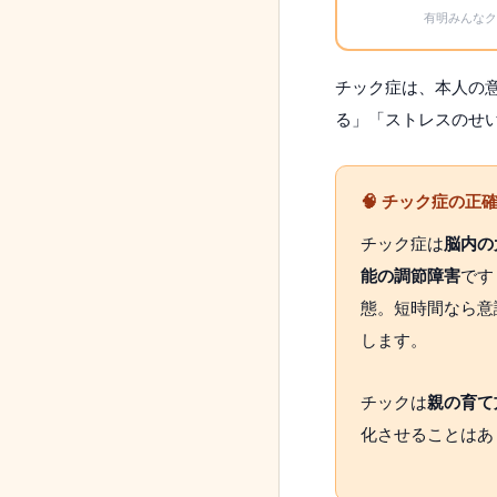
有明みんな
チック症は、本人の
る」「ストレスのせ
🧠 チック症の正
チック症は
脳内の
能の調節障害
です
態。短時間なら意
します。
チックは
親の育て
化させることはあ