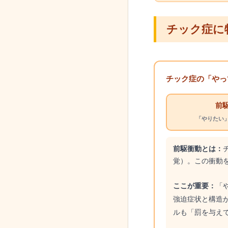
チック症に
チック症の「やっ
前
「やりたい
前駆衝動とは：
覚）。この衝動
ここが重要：
「
強迫症状と構造
ルも「罰を与え