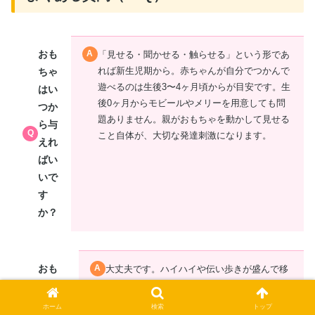
おも
「見せる・聞かせる・触らせる」という形であ
れば新生児期から。赤ちゃんが自分でつかんで
ちゃ
遊べるのは生後3〜4ヶ月頃からが目安です。生
はい
後0ヶ月からモビールやメリーを用意しても問
つか
題ありません。親がおもちゃを動かして見せる
ら与
こと自体が、大切な発達刺激になります。
えれ
ばい
いで
す
か？
おも
大丈夫です。ハイハイや伝い歩きが盛んで移
動そのものに夢中な赤ちゃん、人との関わり
ちゃ
に強い関心がある赤ちゃんなど、タイプはさ
に興
ホーム
検索
トップ