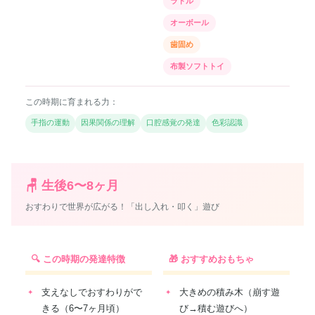
ラトル
オーボール
歯固め
布製ソフトトイ
この時期に育まれる力：
手指の運動
因果関係の理解
口腔感覚の発達
色彩認識
🪑 生後6〜8ヶ月
おすわりで世界が広がる！「出し入れ・叩く」遊び
🔍 この時期の発達特徴
🎁 おすすめおもちゃ
支えなしでおすわりがで
大きめの積み木（崩す遊
きる（6〜7ヶ月頃）
び→積む遊びへ）