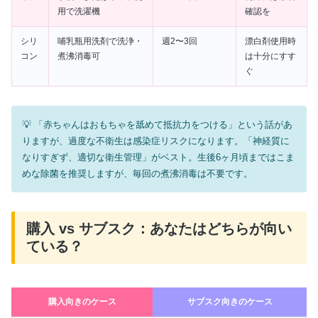
用で洗濯機
確認を
シリ
哺乳瓶用洗剤で洗浄・
週2〜3回
漂白剤使用時
コン
煮沸消毒可
は十分にすす
ぐ
「赤ちゃんはおもちゃを舐めて抵抗力をつける」という話があ
りますが、過度な不衛生は感染症リスクになります。「神経質に
なりすぎず、適切な衛生管理」がベスト。生後6ヶ月頃まではこま
めな除菌を推奨しますが、毎回の煮沸消毒は不要です。
購入 vs サブスク：あなたはどちらが向い
ている？
購入向きのケース
サブスク向きのケース