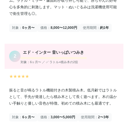
ム。ラトル・ミラー・歯固めが取り外し可能で、赤ちゃんの好奇
心を多角的に刺激します。マット・ぬいぐるみは洗濯機使用可能
で衛生管理も◎。
対象：
0ヶ月〜
価格：
8,000〜12,000円
使用期間：
約1年
エド・インター 音いっぱいつみき
2
対象：6ヶ月〜 ／ ✅ ラトル×積み木の2役
★★★★★
振ると音が鳴るラトル機能付きの木製積み木。低月齢ではラトル
として、手先が発達したら積み木として長く遊べます。木の温か
い手触りと優しい音色が特徴。初めての積み木にも最適です。
対象：
6ヶ月〜
価格：
3,000〜5,000円
使用期間：
2〜3年