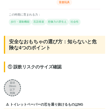
音楽玩具
この時期に育まれる力：
歩行・運動機能
言語発達
想像力の芽生え
社会性
安全なおもちゃの選び方：知らないと危
険な4つのポイント
① 誤飲リスクのサイズ確認
直径
39mm
以下
危険
⚠️ トイレットペーパーの芯を通り抜けるものはNG