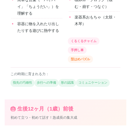
イ」「ちょうだい」）を
む・崩す・つなぐ）
理解する
楽器系おもちゃ（太鼓・
容器に物を入れたり出し
木琴）
たりする遊びに熱中する
くるくるチャイム
手押し車
型はめパズル
この時期に育まれる力：
指先の巧緻性
歩行への準備
形の認識
コミュニケーション
🎂 生後12ヶ月（1歳）前後
初めて立つ・初めて話す！急成長の集大成