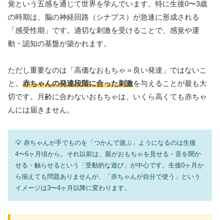
覚という五感を通じて世界を学んでいます。特に生後0〜3歳
の時期は、脳の神経回路（シナプス）が急速に形成される
「感受性期」です。適切な刺激を受けることで、感覚や運
動・認知の基盤が築かれます。
ただし重要なのは「高価なおもちゃ＝良い発達」ではないこ
と。
赤ちゃんの発達段階に合った刺激
を与えることが最も大
切です。月齢に合わないおもちゃは、いくら高くても赤ちゃ
んには届きません。
赤ちゃんが手でものを「つかんで遊ぶ」ようになるのは生後
4〜6ヶ月頃から。それ以前は、親がおもちゃを見せる・音を聞か
せる・触らせるという「受動的な遊び」が中心です。生後0ヶ月か
ら揃えても問題ありませんが、「赤ちゃんが自分で使う」という
イメージは3〜4ヶ月以降に変わります。