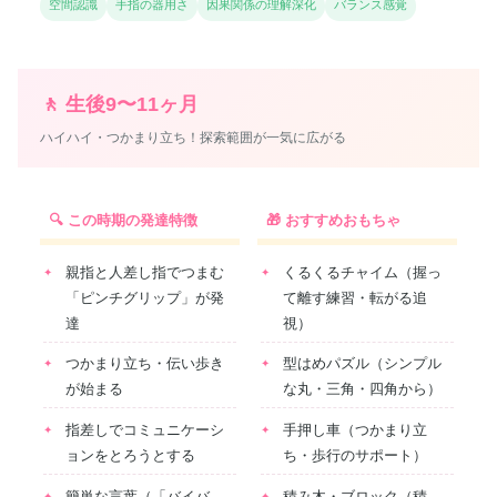
空間認識
手指の器用さ
因果関係の理解深化
バランス感覚
🚶 生後9〜11ヶ月
ハイハイ・つかまり立ち！探索範囲が一気に広がる
🔍 この時期の発達特徴
🎁 おすすめおもちゃ
親指と人差し指でつまむ
くるくるチャイム（握っ
「ピンチグリップ」が発
て離す練習・転がる追
達
視）
つかまり立ち・伝い歩き
型はめパズル（シンプル
が始まる
な丸・三角・四角から）
指差しでコミュニケーシ
手押し車（つかまり立
ョンをとろうとする
ち・歩行のサポート）
簡単な言葉（「バイバ
積み木・ブロック（積