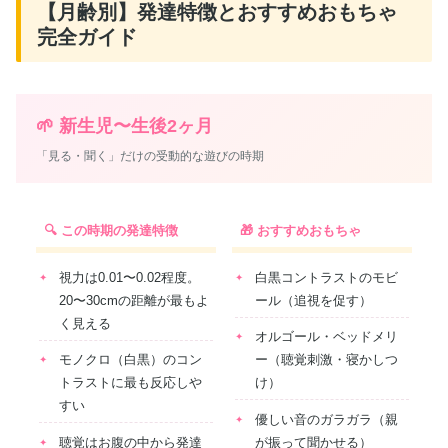
【月齢別】発達特徴とおすすめおもちゃ
完全ガイド
🌱 新生児〜生後2ヶ月
「見る・聞く」だけの受動的な遊びの時期
🔍 この時期の発達特徴
🎁 おすすめおもちゃ
視力は0.01〜0.02程度。
白黒コントラストのモビ
20〜30cmの距離が最もよ
ール（追視を促す）
く見える
オルゴール・ベッドメリ
モノクロ（白黒）のコン
ー（聴覚刺激・寝かしつ
トラストに最も反応しや
け）
すい
優しい音のガラガラ（親
聴覚はお腹の中から発達
が振って聞かせる）