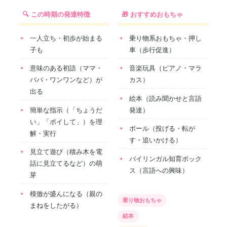
🔍 この時期の発達特徴
🎁 おすすめおもちゃ
一人立ち・初歩が始まる
乗り物系おもちゃ・押し
子も
車（歩行促進）
意味のある初語（ママ・
音楽玩具（ピアノ・マラ
パパ・ワンワンなど）が
カス）
出る
絵本（読み聞かせと言語
簡単な指示（「ちょうだ
発達）
い」「ポイして」）を理
ボール（投げる・転が
解・実行
す・追いかける）
見立て遊び（積み木を電
バイリンガル知育ボック
話に見立てるなど）の萌
ス（言語への興味）
芽
模倣が盛んになる（親の
乗り物おもちゃ
まねをしたがる）
絵本