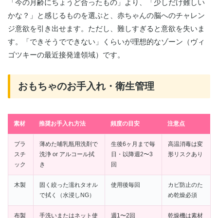
「今の月齢にちょうど合ったもの」より、「少しだけ難しい
かな？」と感じるものを選ぶと、赤ちゃんの脳へのチャレン
ジ意欲を引き出せます。ただし、難しすぎると意欲を失いま
す。「できそうでできない」くらいが理想的なゾーン（ヴィ
ゴツキーの最近接発達領域）です。
おもちゃのお手入れ・衛生管理
素材
推奨お手入れ方法
頻度の目安
注意点
プラ
薄めた哺乳瓶用洗剤で
生後6ヶ月まで毎
高温消毒は変
スチ
洗浄 or アルコール拭
日・以降週2〜3
形リスクあり
ック
き
回
木製
固く絞った濡れタオル
使用後毎回
カビ防止のた
で拭く（水浸しNG）
め乾燥必須
布製
手洗いまたはネット使
週1〜2回
乾燥機は素材