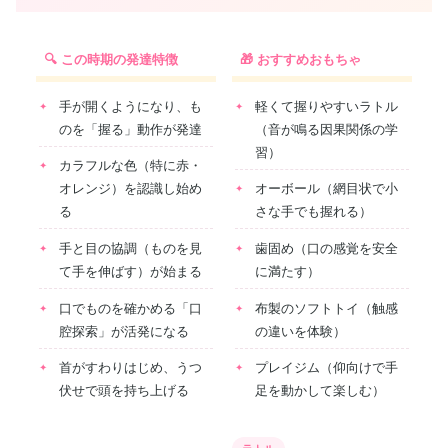
🔍 この時期の発達特徴
🎁 おすすめおもちゃ
手が開くようになり、も
軽くて握りやすいラトル
のを「握る」動作が発達
（音が鳴る因果関係の学
習）
カラフルな色（特に赤・
オレンジ）を認識し始め
オーボール（網目状で小
る
さな手でも握れる）
手と目の協調（ものを見
歯固め（口の感覚を安全
て手を伸ばす）が始まる
に満たす）
口でものを確かめる「口
布製のソフトトイ（触感
腔探索」が活発になる
の違いを体験）
首がすわりはじめ、うつ
プレイジム（仰向けで手
伏せで頭を持ち上げる
足を動かして楽しむ）