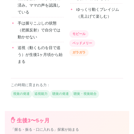
済み。ママの声を認識し
ゆっくり動くプレイジム
ている
（見上げて楽しむ）
手は握りこぶしの状態
（把握反射）で自分では
モビール
動かせない
ベッドメリー
追視（動くものを目で追
ガラガラ
う）が生後1ヶ月頃から始
まる
この時期に育まれる力：
視覚の発達
追視能力
聴覚の発達
聴覚・視覚統合
✋ 生後3〜5ヶ月
「握る・振る・口に入れる」探索が始まる