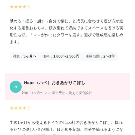
★★★★☆
舐める・握る→崩す→自分で積む、と成長に合わせて遊び方が進
化する定番おもちゃ。積み重ねて収納できてスペースも省ける実
用性も◎。「ママが作ったタワーを崩す」遊びで達成感を楽しめ
ます。
対象：
5ヶ月〜
価格：
1,000〜2,500円
使用期間：
2〜3年
Hape（ハペ）おきあがりこぼし
5
対象：1ヶ月〜 ／ ✅ 新生児から使える安心設計
★★★★☆
生後1ヶ月から使えるドイツのHape社のおきあがりこぼし。揺れ
るたびに優しい音が鳴り、目と耳を刺激。自分で触れるようにな