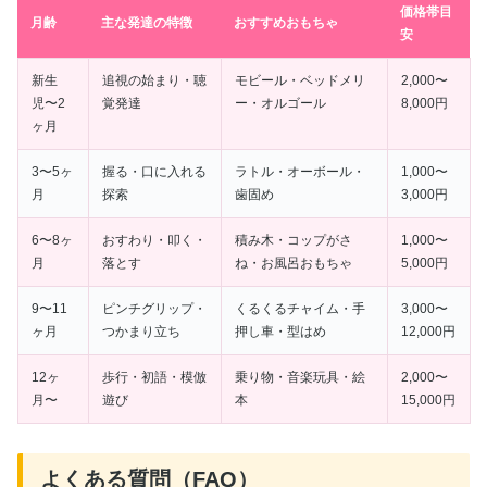
価格帯目
月齢
主な発達の特徴
おすすめおもちゃ
安
新生
追視の始まり・聴
モビール・ベッドメリ
2,000〜
児〜2
覚発達
ー・オルゴール
8,000円
ヶ月
3〜5ヶ
握る・口に入れる
ラトル・オーボール・
1,000〜
月
探索
歯固め
3,000円
6〜8ヶ
おすわり・叩く・
積み木・コップがさ
1,000〜
月
落とす
ね・お風呂おもちゃ
5,000円
9〜11
ピンチグリップ・
くるくるチャイム・手
3,000〜
ヶ月
つかまり立ち
押し車・型はめ
12,000円
12ヶ
歩行・初語・模倣
乗り物・音楽玩具・絵
2,000〜
月〜
遊び
本
15,000円
よくある質問（FAQ）