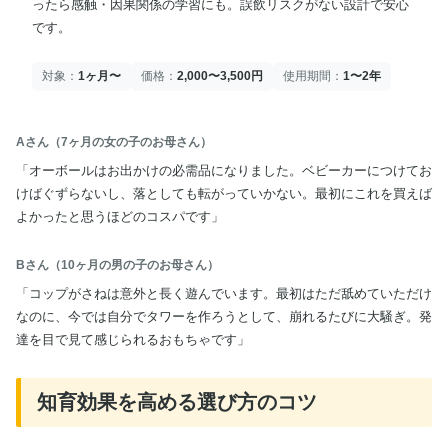
ったら感触・因果関係の学習にも。誤飲リスクがない設計で安心
です。
対象：
1ヶ月〜
価格：
2,000〜3,500円
使用期間：
1〜2年
Aさん（7ヶ月の女の子のお母さん）
「オーボールはお出かけの必需品になりました。ベビーカーにつけてお
けばぐずらないし、落としても転がっていかない。最初にこれを買えば
よかったと思うほどのコスパです」
Bさん（10ヶ月の男の子のお母さん）
「コップがさねは意外と長く遊んでいます。最初はただ舐めていただけ
なのに、今では自分でタワーを作ろうとして、崩れるたびに大騒ぎ。発
達を目で見て感じられるおもちゃです」
知育効果を高める選び方のコツ