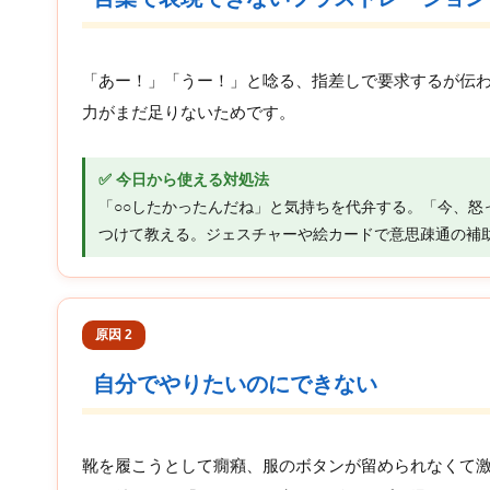
「あー！」「うー！」と唸る、指差しで要求するが伝
力がまだ足りないためです。
✅ 今日から使える対処法
「○○したかったんだね」と気持ちを代弁する。「今、怒
つけて教える。ジェスチャーや絵カードで意思疎通の補
原因 2
自分でやりたいのにできない
靴を履こうとして癇癪、服のボタンが留められなくて