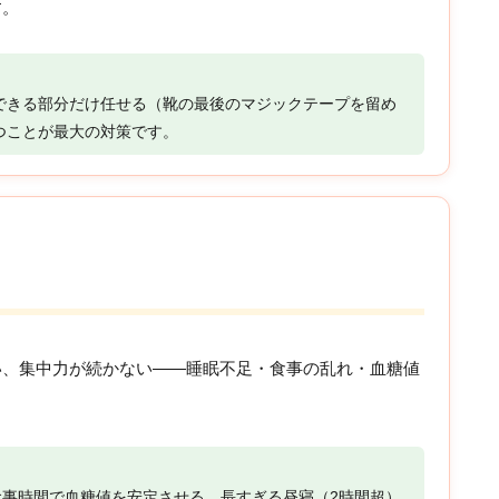
す。
できる部分だけ任せる（靴の最後のマジックテープを留め
つことが最大の対策です。
い、集中力が続かない——睡眠不足・食事の乱れ・血糖値
食事時間で血糖値を安定させる。長すぎる昼寝（2時間超）