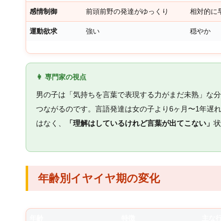
感情制御
前頭前野の発達がゆっくり
相対的に
運動欲求
強い
穏やか
👩 専門家の視点
男の子は「気持ちを言葉で表現する力がまだ未熟」な分
つながるのです。言語発達は女の子より6ヶ月〜1年遅
はなく、
「理解はしているけれど言葉が出てこない」
状
年齢別イヤイヤ期の変化
年齢
特徴
主な