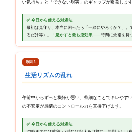
い気持ち」と「できない現実」のギャップが爆発しま
✅ 今日から使える対処法
最初は見守り、本当に困ったら「一緒にやろうか？」。
るだけ等）。
「急かすと最も逆効果
——時間に余裕を持
原因 3
生活リズムの乱れ
午前中からずっと機嫌が悪い、些細なことでキレやす
の不安定が感情のコントロール力を直接下げます。
✅ 今日から使える対処法
22時までには就寝・7時には起床を目標に。規則正しい