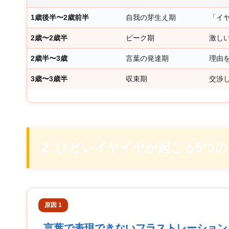
1歳後半〜2歳前半
自我の芽生え期
「イ
2歳〜2歳半
ピーク期
激し
2歳半〜3歳
言葉の発達期
理由
3歳〜3歳半
収束期
交渉
2. ひどいイヤイヤが起こる5つ
原因 1
言葉で表現できないフラストレーション