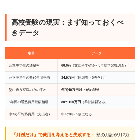
高校受験の現実：まず知っておくべ
きデータ
項目
データ
公立中学生の通塾率
66.0%
（文部科学省令和5年度学習費調査）
公立中学生の塾代年間平均
34.9万円
（同調査・0円含む）
塾に通う家庭のみの平均
年間40万円以上が約25%
3年間の通塾費用総額相場
80〜150万円
（季節講習込み）
中3の平均塾費用（支出者）
中1の約2.5倍になる
「月謝だけ」で費用を考えると失敗する：
塾の月謝が月2万