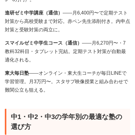
進研ゼミ中学講座（通信）
——月6,400円〜で定期テスト
対策から高校受験まで対応。赤ペン先生添削付き。内申点
対策と受験対策の両立に。
スマイルゼミ中学生コース（通信）
——月6,270円〜・7
教科32科目・タブレット完結。定期テスト対策が自動最
適化される。
東大毎日塾
——オンライン・東大生コーチが毎日LINEで
学習管理。月3万円〜。スタサプ映像授業と組み合わせで
難関公立も狙える。
中1・中2・中3の学年別の最適な塾の
選び方