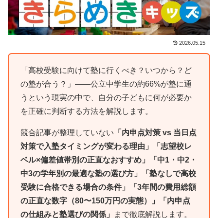
2026.05.15
「高校受験に向けて塾に行くべき？いつから？ど
の塾が合う？」——公立中学生の約66%が塾に通
うという現実の中で、自分の子どもに何が必要か
を正確に判断する方法を解説します。
競合記事が整理していない
「内申点対策 vs 当日点
対策で入塾タイミングが変わる理由」「志望校レ
ベル×偏差値帯別の正直なおすすめ」「中1・中2・
中3の学年別の最適な塾の選び方」「塾なしで高校
受験に合格できる場合の条件」「3年間の費用総額
の正直な数字（80〜150万円の実態）」「内申点
の仕組みと塾選びの関係」
まで徹底解説します。