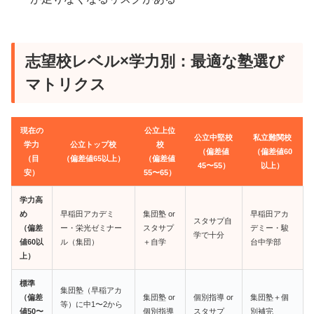
志望校レベル×学力別：最適な塾選び
マトリクス
現在の
公立上位
公立中堅校
私立難関校
学力
公立トップ校
校
（偏差値
（偏差値60
（目
（偏差値65以上）
（偏差値
45〜55）
以上）
安）
55〜65）
学力高
め
早稲田アカデミ
集団塾 or
早稲田アカ
スタサプ自
（偏差
ー・栄光ゼミナー
スタサプ
デミー・駿
学で十分
値60以
ル（集団）
＋自学
台中学部
上）
標準
集団塾（早稲アカ
（偏差
集団塾 or
個別指導 or
集団塾＋個
等）に中1〜2から
値50〜
個別指導
スタサプ
別補完