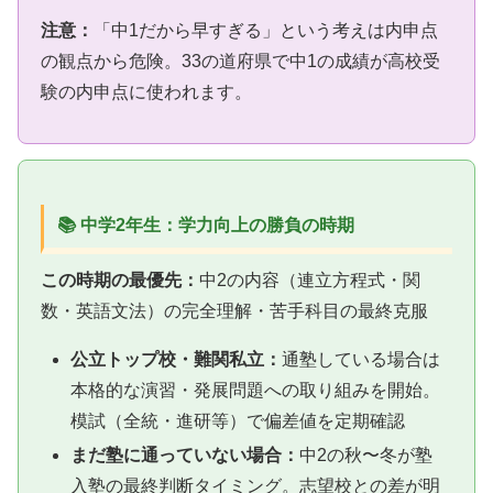
注意：
「中1だから早すぎる」という考えは内申点
の観点から危険。33の道府県で中1の成績が高校受
験の内申点に使われます。
📚 中学2年生：学力向上の勝負の時期
この時期の最優先：
中2の内容（連立方程式・関
数・英語文法）の完全理解・苦手科目の最終克服
公立トップ校・難関私立：
通塾している場合は
本格的な演習・発展問題への取り組みを開始。
模試（全統・進研等）で偏差値を定期確認
まだ塾に通っていない場合：
中2の秋〜冬が塾
入塾の最終判断タイミング。志望校との差が明