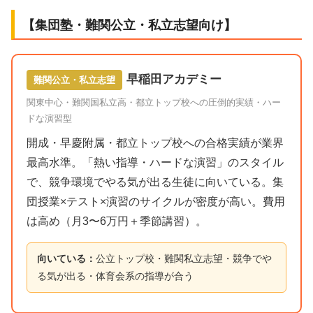
【集団塾・難関公立・私立志望向け】
早稲田アカデミー
難関公立・私立志望
関東中心・難関国私立高・都立トップ校への圧倒的実績・ハー
ドな演習型
開成・早慶附属・都立トップ校への合格実績が業界
最高水準。「熱い指導・ハードな演習」のスタイル
で、競争環境でやる気が出る生徒に向いている。集
団授業×テスト×演習のサイクルが密度が高い。費用
は高め（月3〜6万円＋季節講習）。
向いている：
公立トップ校・難関私立志望・競争でや
る気が出る・体育会系の指導が合う