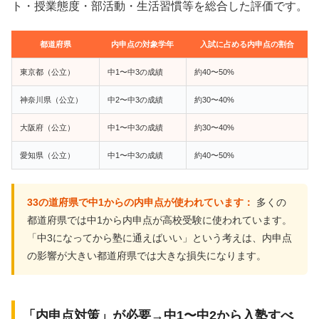
ト・授業態度・部活動・生活習慣等を総合した評価です。
都道府県
内申点の対象学年
入試に占める内申点の割合
東京都（公立）
中1〜中3の成績
約40〜50%
神奈川県（公立）
中2〜中3の成績
約30〜40%
大阪府（公立）
中1〜中3の成績
約30〜40%
愛知県（公立）
中1〜中3の成績
約40〜50%
33の道府県で中1からの内申点が使われています：
多くの
都道府県では中1から内申点が高校受験に使われています。
「中3になってから塾に通えばいい」という考えは、内申点
の影響が大きい都道府県では大きな損失になります。
「内申点対策」が必要→中1〜中2から入塾すべ