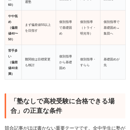
通塾
60）
やや低
め
個別指導
個別指導
個別指導で
まず偏差値55以上
（偏差
で基礎固
（トライ・
基礎固め→
を目指す
値40〜
め
明光等）
集団へ
50）
苦手多
い
個別指導
難関校は目標変更
個別指導・
基礎固めが
（偏差
から基礎
も検討
すらら
先
値40未
固め
満）
「塾なしで高校受験に合格できる場
合」の正直な条件
競合記事がほぼ書かない重要テーマです。全中学生に塾が