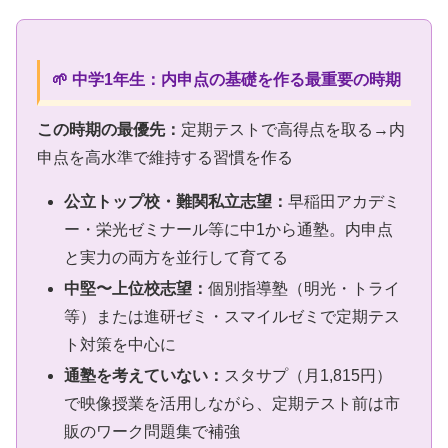
🌱 中学1年生：内申点の基礎を作る最重要の時期
この時期の最優先：
定期テストで高得点を取る→内
申点を高水準で維持する習慣を作る
公立トップ校・難関私立志望：
早稲田アカデミ
ー・栄光ゼミナール等に中1から通塾。内申点
と実力の両方を並行して育てる
中堅〜上位校志望：
個別指導塾（明光・トライ
等）または進研ゼミ・スマイルゼミで定期テス
ト対策を中心に
通塾を考えていない：
スタサプ（月1,815円）
で映像授業を活用しながら、定期テスト前は市
販のワーク問題集で補強