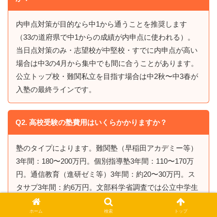
内申点対策が目的なら中1から通うことを推奨します
（33の道府県で中1からの成績が内申点に使われる）。
当日点対策のみ・志望校が中堅校・すでに内申点が高い
場合は中3の4月から集中でも間に合うことがあります。
公立トップ校・難関私立を目指す場合は中2秋〜中3春が
入塾の最終ラインです。
Q2. 高校受験の塾費用はいくらかかりますか？
塾のタイプによります。難関塾（早稲田アカデミー等）
3年間：180〜200万円。個別指導塾3年間：110〜170万
円。通信教育（進研ゼミ等）3年間：約20〜30万円。ス
タサプ3年間：約6万円。文部科学省調査では公立中学生
の塾代年間平均は34.9万円（0円の家庭含む）。季節講習
ホーム
検索
トップ
を入れると実際の費用は公表月謝の1.5〜2倍になること