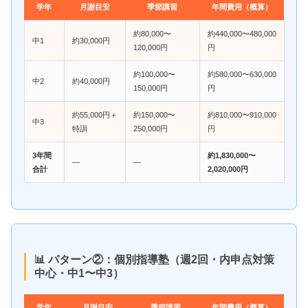
学年
月謝目安
季節講習
年間費用（概算）
約80,000〜
約440,000〜480,000
中1
約30,000円
120,000円
円
約100,000〜
約580,000〜630,000
中2
約40,000円
150,000円
円
約55,000円＋
約150,000〜
約810,000〜910,000
中3
特訓
250,000円
円
3年間
約1,830,000〜
—
—
合計
2,020,000円
📊 パターン②：個別指導塾（週2回・内申点対策
中心・中1〜中3）
学年
月謝目安
季節講習
年間費用（概算）