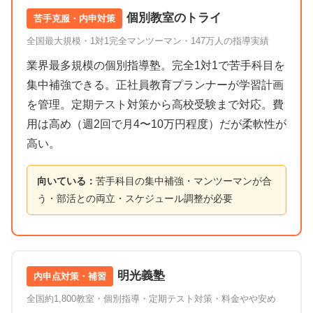
個別教室のトライ
苦手克服・内申対策
全国最大規模・1対1完全マンツーマン・147万人の指導実績
業界最多規模の個別指導塾。完全1対1で苦手科目を
集中補強できる。正社員教育プランナーが学習計画
を管理。定期テスト対策から高校受験まで対応。費
用は高め（週2回で月4〜10万円程度）だが柔軟性が
高い。
向いている：
苦手科目の集中補強・マンツーマンが合
う・部活との両立・スケジュール調整が必要
明光義塾
内申点対策・補習
全国約1,800教室・個別指導・定期テスト対策・料金やや安め