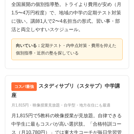
全国展開の個別指導塾。トライより費用が安め（月
1.5〜4万円程度）で、地域の中学の定期テスト対策
に強い。講師1人で2〜4名担当の形式。習い事・部
活と両立しやすいスケジュール。
向いている：
定期テスト・内申点対策・費用を抑えた
個別指導・近所の塾を探している
スタディサプリ（スタサプ）中学講
コスパ最強
座
月1,815円・映像授業見放題・自学型・地方在住にも最適
月1,815円で5教科の映像授業が見放題。自律できる
中学生に最もコスパが高い選択肢。「合格特訓コー
ス（月10,780円）」では東大生コーチが毎日学習管