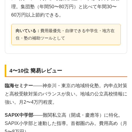
理。集団塾（年間50〜80万円）と比べて年間30〜
60万円以上節約できる。
向いている：
費用最優先・自律できる中学生・地方在
住・塾の補助ツールとして
4〜10位 簡易レビュー
臨海セミナー
——神奈川・東京の地域特化塾。内申点対策
と高校受験対策のバランスが良い。地域の公立高校情報に
強い。月2〜4万円程度。
SAPIX中学部
——難関私立高（開成・慶應等）に特化。
SAPIX小学部と連動した指導。首都圏のみ。費用高め（月
5〜8万円）。