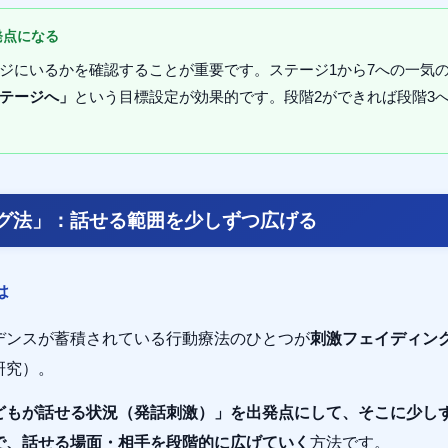
発点になる
ジにいるかを確認することが重要です。ステージ1から7への一気
テージへ」
という目標設定が効果的です。段階2ができれば段階3
グ法」：話せる範囲を少しずつ広げる
は
デンスが蓄積されている行動療法のひとつが
刺激フェイディン
研究）。
どもが話せる状況（発話刺激）」を出発点にして、そこに少し
で、話せる場面・相手を段階的に広げていく
方法です。