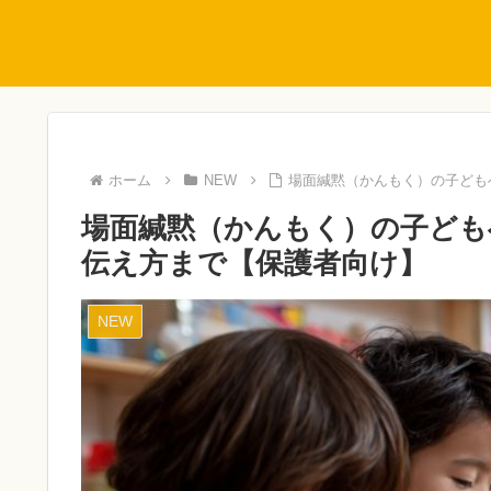
ホーム
NEW
場面緘黙（かんもく）の子ども
場面緘黙（かんもく）の子ども
伝え方まで【保護者向け】
NEW