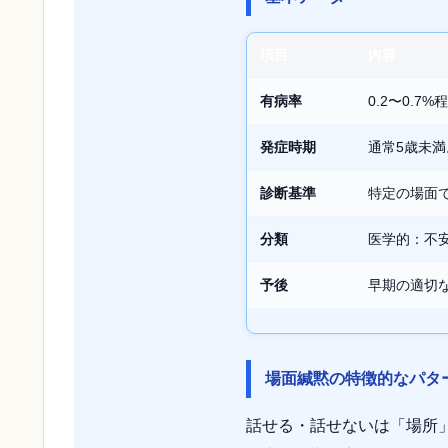
項目
内容
有病率
0.2〜0.
発症時期
通常5歳未
診断基準
特定の場面
分類
医学的：不安
予後
早期の適切
場面緘黙の特徴的なパタ
話せる・話せないは「場所