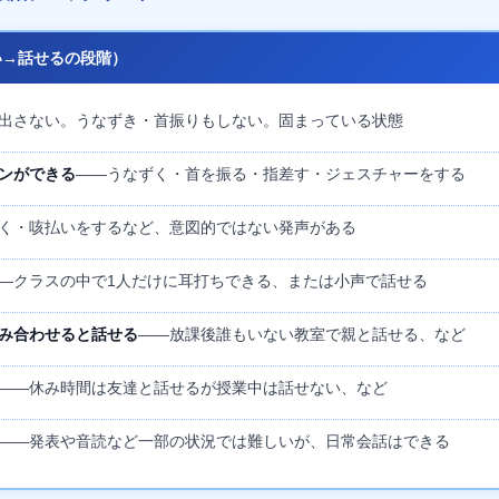
い→話せるの段階）
出さない。うなずき・首振りもしない。固まっている状態
ンができる
——うなずく・首を振る・指差す・ジェスチャーをする
く・咳払いをするなど、意図的ではない発声がある
—クラスの中で1人だけに耳打ちできる、または小声で話せる
み合わせると話せる
——放課後誰もいない教室で親と話せる、など
——休み時間は友達と話せるが授業中は話せない、など
——発表や音読など一部の状況では難しいが、日常会話はできる