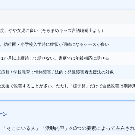
7%程度。やや女児に多い（そらまめキッズ言語聴覚士より）
満。幼稚園・小学校入学時に症状が明確になるケースが多い
で1か月以上継続して話せない。家庭では年齢相応に話せる
症群 / 学校教育：情緒障害 / 法的：発達障害者支援法の対象
な支援で改善することが多い。ただし「様子見」だけで自然改善は期待
ーン
」「そこにいる人」「活動内容」の3つの要素によって左右さ