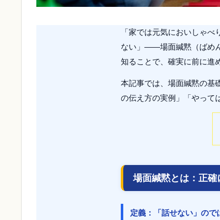
「家では元気においしゃべ
ない」——場面緘黙（ばめ
知ることで、確実に前に進
本記事では、場面緘黙の基
の伝え方の実例」「やって
場面緘黙とは：正確
定義：「話せない」ので