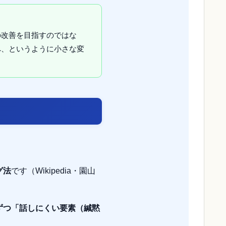
の改善を目指すのではな
へ、というように小さな変
グ法
です（Wikipedia・園山
ずつ「話しにくい要素（緘黙