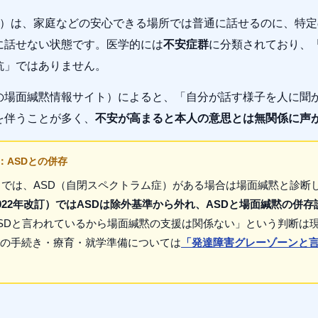
 Mutism）は、家庭などの安心できる場所では普通に話せるのに、
に話せない状態です。医学的には
不安症群
に分類されており、
抗」ではありません。
の場面緘黙情報サイト）によると、「自分が話す様子を人に聞
を伴うことが多く、
不安が高まると本人の意思とは無関係に声
識：ASDとの併存
10）では、ASD（自閉スペクトラム症）がある場合は場面緘黙と診
1（2022年改訂）ではASDは除外基準から外れ、ASDと場面緘黙の併
SDと言われているから場面緘黙の支援は関係ない」という判断は
の手続き・療育・就学準備については
「発達障害グレーゾーンと