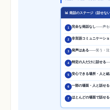
📊 発話のステージ（話せな
完全な発話なし
——声を
1
非言語コミュニケーショ
2
発声はある
——笑う・泣
3
特定の人だけに話せる
—
4
安心できる場所・人と組
5
一部の場面・人と話せる
6
ほとんどの場面で話せる
7